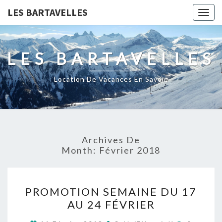
LES BARTAVELLES
Togg
navig
LES BARTAVELLES
Location De Vacances En Savoie
Archives De
Month:
Février 2018
PROMOTION
PROMOTION SEMAINE DU 17
SEMAINE
AU 24 FÉVRIER
DU
17
Comment