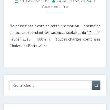
11 Février 2018
SaVoiEYannicK
0
AU
Commentaire
24
FÉVRIER
Ne passez pas à coté de cette promotion. La semaine
de location pendant les vacances scolaires du 17 au 24
Février 2018 500 € ! toutes charges comprises
Chalet Les Bartavelles
Rechercher :
Recher