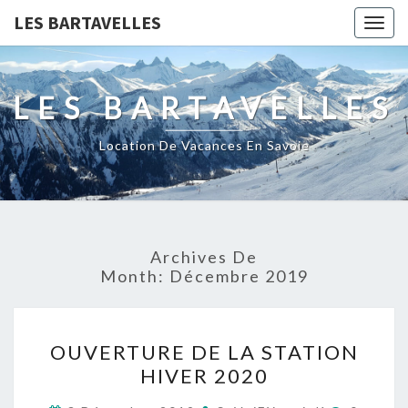
LES BARTAVELLES
Togg
navig
LES BARTAVELLES
Location De Vacances En Savoie
Archives De
Month:
Décembre 2019
OUVERTURE
OUVERTURE DE LA STATION
DE
HIVER 2020
LA
STATION
Comment