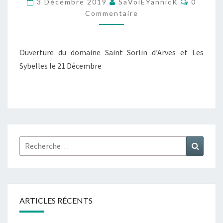
3 Décembre 2019
SaVoiEYannicK
0
HIVER
Commentaire
2020
Ouverture du domaine Saint Sorlin d’Arves et Les
Sybelles le 21 Décembre
Rechercher :
Recher
ARTICLES RÉCENTS