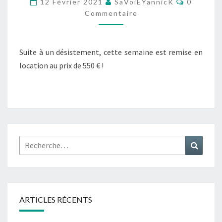
12 Février 2021
SaVoiEYannicK
0
27
Commentaire
FÉVRIER
2021
Suite à un désistement, cette semaine est remise en
location au prix de 550 € !
Rechercher :
Recher
ARTICLES RÉCENTS