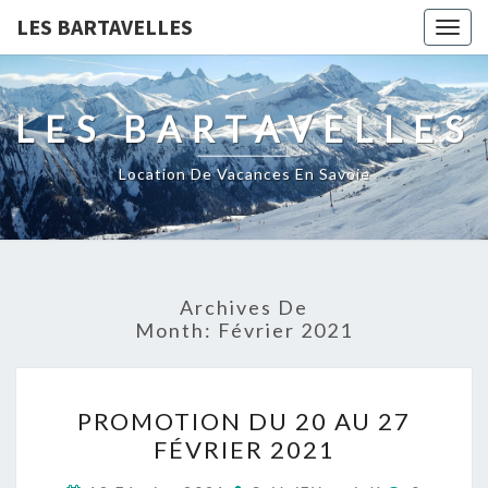
LES BARTAVELLES
Togg
navig
LES BARTAVELLES
Location De Vacances En Savoie
Archives De
Month:
Février 2021
PROMOTION
PROMOTION DU 20 AU 27
DU
FÉVRIER 2021
20
AU
Comment