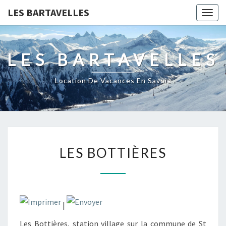
LES BARTAVELLES
Togg
navig
LES BARTAVELLES
Location De Vacances En Savoie
LES
LES BOTTIÈRES
BOTTIÈRES
|
Les Bottières, station village sur la commune de St