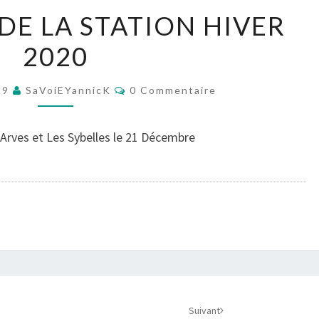
OUVERTURE
E LA STATION HIVER
DE
2020
LA
STATION
Commentaires
HIVER
19
SaVoiEYannicK
0 Commentaire
2020
Arves et Les Sybelles le 21 Décembre
Suivant