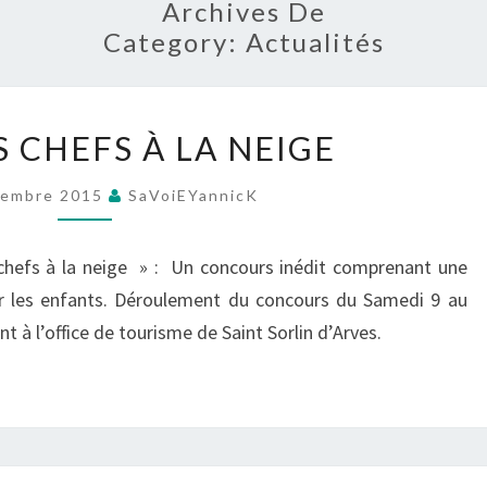
Archives De
Category:
Actualités
LES
TS CHEFS À LA NEIGE
P’TITS
CHEFS
tembre 2015
SaVoiEYannicK
À
LA
 chefs à la neige » : Un concours inédit comprenant une
NEIGE
ur les enfants. Déroulement du concours du Samedi 9 au
 à l’office de tourisme de Saint Sorlin d’Arves.