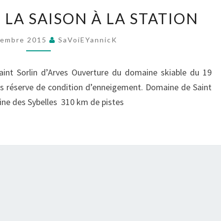
OUVERTURE
LA SAISON À LA STATION
DE
LA
tembre 2015
SaVoiEYannicK
SAISON
À
Saint Sorlin d’Arves Ouverture du domaine skiable du 19
LA
s réserve de condition d’enneigement. Domaine de Saint
STATION
ine des Sybelles 310 km de pistes