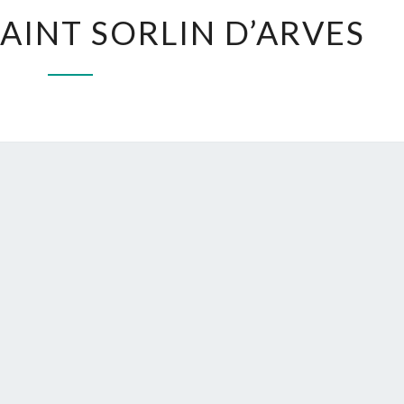
AUTOUR
AINT SORLIN D’ARVES
DE
SAINT
SORLIN
D’ARVES