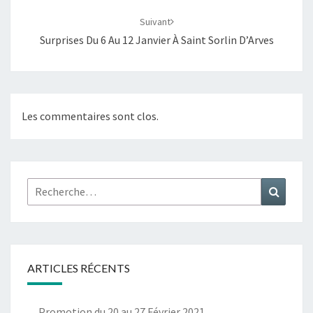
Suivant
Surprises Du 6 Au 12 Janvier À Saint Sorlin D’Arves
Les commentaires sont clos.
Rechercher :
Recher
ARTICLES RÉCENTS
Promotion du 20 au 27 Février 2021