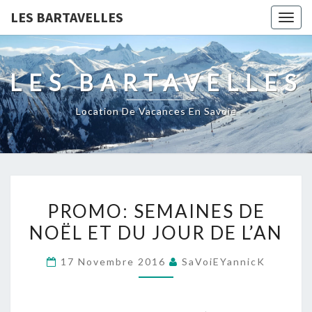
LES BARTAVELLES
Togg
navig
LES BARTAVELLES
Location De Vacances En Savoie
PROMO:
PROMO: SEMAINES DE
SEMAINES
NOËL ET DU JOUR DE L’AN
DE
NOËL
17 Novembre 2016
SaVoiEYannicK
ET
DU
JOUR