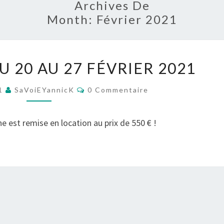
Archives De
Month:
Février 2021
PROMOTION
 20 AU 27 FÉVRIER 2021
DU
20
Commentaires
21
SaVoiEYannicK
0 Commentaire
AU
27
e est remise en location au prix de 550 € !
FÉVRIER
2021