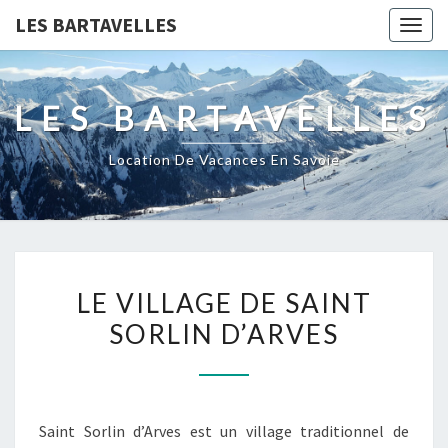
LES BARTAVELLES
Togg
navig
LES BARTAVELLES
Location De Vacances En Savoie
LE
LE VILLAGE DE SAINT
VILLAGE
SORLIN D’ARVES
DE
SAINT
SORLIN
D’ARVES
Saint Sorlin d’Arves est un village traditionnel de