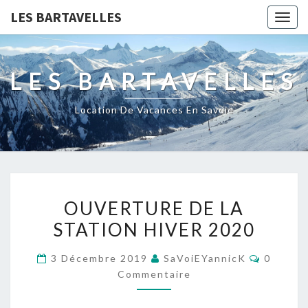
LES BARTAVELLES
Togg
navig
LES BARTAVELLES
Location De Vacances En Savoie
OUVERTURE
OUVERTURE DE LA
DE
STATION HIVER 2020
LA
STATION
Comment
3 Décembre 2019
SaVoiEYannicK
0
HIVER
Commentaire
2020