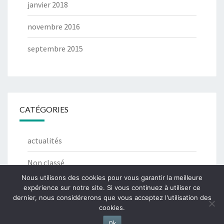
janvier 2018
novembre 2016
septembre 2015
CATÉGORIES
actualités
Non classé
Nous utilisons des cookies pour vous garantir la meilleure
expérience sur notre site. Si vous continuez à utiliser ce
dernier, nous considérerons que vous acceptez l'utilisation des
cookies.
© 2026
Fièrement propulsé par
WordPress
Thème :
Nisarg
Ok