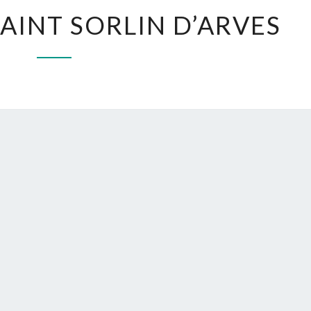
AUTOUR
AINT SORLIN D’ARVES
DE
SAINT
SORLIN
D’ARVES